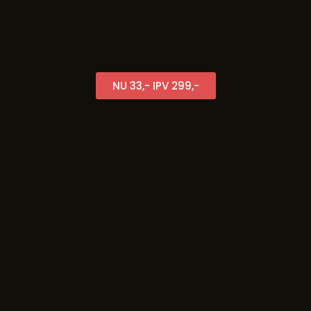
NU 33,- IPV 299,-